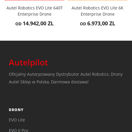
Autel Robotics EVO Lite 640T
Autel Robotics EVO Lite 6K
Enterprise Drone
Enterprise Drone
14.942,00 ZL
6.973,00 ZL
OD
OD
Autelpilot
Oficjalny Autoryzowany Dystrybutor Autel Robotics, Drony
Autel Sklep w Polska, Darmowa dostawa!
DRONY
EVO Lite
EVO II Pro